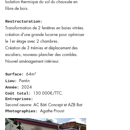
Isolation thermique du sol du chaussée en
fibre de bois.
Rest
r
ucturation:
Transformation de 2 fenêtres en baies vitrées
.
création d'une grande lucarne pour optimiser
le 1er étage avec 2 chambres
.
Création de 3 trémies et déplacement des
escaliers,
nouveau plancher des combles.
Nouvel aménagement intérieur.
64m²
Surface:
Panti
n
Lieu:
2024
Année:
1
50 000€/TTC.
Coût total:
Entreprises:
Secon
d oeuvre: A
C Bât
i
Concept et AZB Bat
Agathe Proust
Photographies: