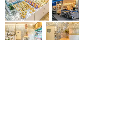
Réaménagement d'un ancien restaurant Gril
Projet:
en boutique, traiteur libanais 'Mezzencore'.
L'espace a été retravaillé pour y ajouter une zone de
préparation, semie ouverte, entre la cuisine et la
zone de restauration.
Mezzencore
80m²
Surface:
Paris XVII
Lieu:
2016
Année: